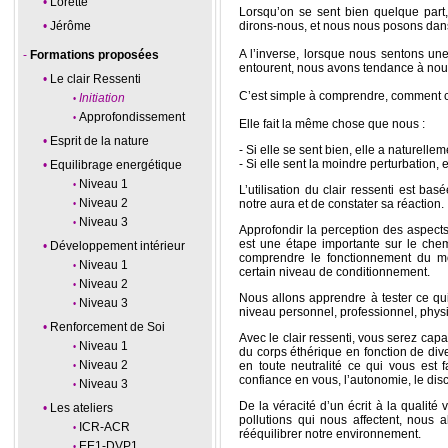
Lorette
Lorsqu’on se sent bien quelque part
Jérôme
dirons-nous, et nous nous posons dan
A l’inverse, lorsque nous sentons un
Formations proposées
entourent, nous avons tendance à nou
Le clair Ressenti
C’est simple à comprendre, comment c
Initiation
Approfondissement
Elle fait la même chose que nous :
Esprit de la nature
- Si elle se sent bien, elle a naturell
- Si elle sent la moindre perturbation, e
Equilibrage energétique
Niveau 1
L’utilisation du clair ressenti est bas
Niveau 2
notre aura et de constater sa réaction.
Niveau 3
Approfondir la perception des aspect
est une étape importante sur le che
Développement intérieur
comprendre le fonctionnement du m
Niveau 1
certain niveau de conditionnement.
Niveau 2
Nous allons apprendre à tester ce qu
Niveau 3
niveau personnel, professionnel, phys
Renforcement de Soi
Avec le clair ressenti, vous serez capa
Niveau 1
du corps éthérique en fonction de div
Niveau 2
en toute neutralité ce qui vous est
confiance en vous, l’autonomie, le di
Niveau 3
De la véracité d’un écrit à la qualité 
Les ateliers
pollutions qui nous affectent, nous a
ICR-ACR
rééquilibrer notre environnement.
EE1-DVP1