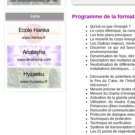
Programme de la format
Liens
Qu'est-ce que l'énergie ?
Le corps éthérique, sa const
Les trois plans principaux : v
Le ressenti du corps énergé
Les chakras majeurs, mineur
Discerner ce qui est favo
environnemental
Dynamisation de l'eau, des a
Description des multiples a
Neutralisation de différente
installations électriques, ...)
Découverte de potentiels in
le Feu du Cœur, de l’Intuit
méconnus !
Mesure précise de toutes c
Mesure du champ d’énergie 
Activation de la glande pinéa
Utilisation du mudra d’a
Présences (êtres invisibles 
Rencontre et communicatio
Protocole de dialogue avec
Techniques de protection
Technique de purification
Système de transmutation d
Les 22 points de régénérat