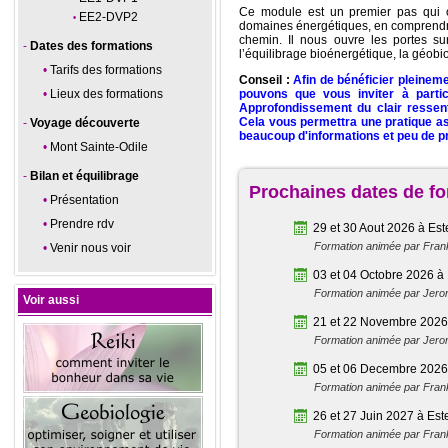
Ce module est un premier pas qui of
EE2-DVP2
domaines énergétiques, en comprendre 
chemin. Il nous ouvre les portes su
Dates des formations
l’équilibrage bioénergétique, la géobi
Tarifs des formations
Conseil :
Afin de bénéficier pleinem
Lieux des formations
pouvons que vous inviter à parti
Approfondissement du clair ressen
Cela vous permettra une pratique ass
Voyage découverte
beaucoup d'informations et peu de pr
Mont Sainte-Odile
Bilan et équilibrage
Prochaines dates de f
Présentation
Prendre rdv
29 et 30 Aout 2026 à Est
Formation animée par Fran
Venir nous voir
03 et 04 Octobre 2026 à 
Formation animée par Je
Voir aussi
21 et 22 Novembre 2026 à
Formation animée par Je
05 et 06 Decembre 2026 
Formation animée par Fran
26 et 27 Juin 2027 à Est
Formation animée par Fran