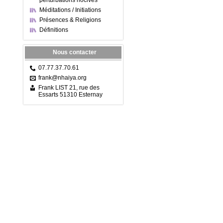
perturbations nocives
Méditations / Initiations
Présences & Religions
Définitions
Nous contacter
07.77.37.70.61
frank@nhaiya.org
Frank LIST 21, rue des
Essarts 51310 Esternay