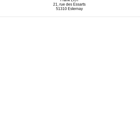
Frank LIST
21, rue des Essarts
51310 Esternay