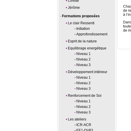
Lorette
Chaq
Jérôme
de re
à l’i
Formations proposées
Dans
Le clair Ressenti
tout
Initiation
de m
Approfondissement
Esprit de la nature
Equilibrage energétique
Niveau 1
Niveau 2
Niveau 3
Développement intérieur
Niveau 1
Niveau 2
Niveau 3
Renforcement de Soi
Niveau 1
Niveau 2
Niveau 3
Les ateliers
ICR-ACR
EE1-DVP1