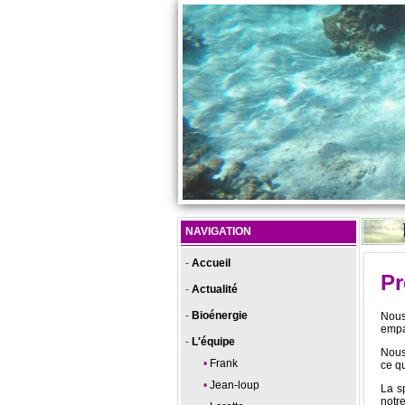
NAVIGATION
Accueil
Pr
Actualité
Bioénergie
Nous
empa
L'équipe
Nous
Frank
ce qu
Jean-loup
La sp
notr