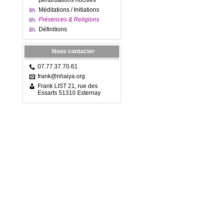
perturbations nocives
Méditations / Initiations
Présences & Religions
Définitions
Nous contacter
07.77.37.70.61
frank@nhaiya.org
Frank LIST 21, rue des
Essarts 51310 Esternay