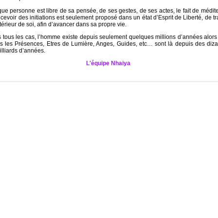
ue personne est libre de sa pensée, de ses gestes, de ses actes, le fait de médit
cevoir des initiations est seulement proposé dans un état d’Esprit de Liberté, de tr
ntérieur de soi, afin d’avancer dans sa propre vie.
 tous les cas, l’homme existe depuis seulement quelques millions d’années alor
es les Présences, Etres de Lumière, Anges, Guides, etc… sont là depuis des diz
illiards d’années.
L'équipe Nhaiya