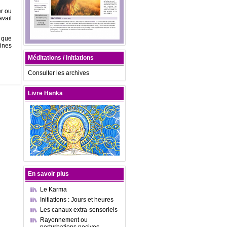
er ou
avail
s que
aines
Méditations / Initiations
Consulter les archives
Livre Hanka
En savoir plus
Le Karma
Initiations : Jours et heures
Les canaux extra-sensoriels
Rayonnement ou