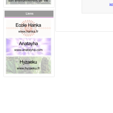
je
Liens