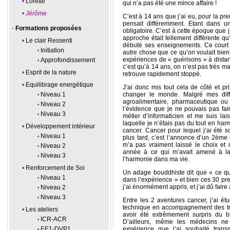
Lorette
qui n’a pas été une mince affaire !
Jérôme
C’est à 14 ans que j’ai eu, pour la pr
pensait différemment. Etant dans un
Formations proposées
obligatoire. C’est à cette époque que j’
approche était tellement différente qu’
Le clair Ressenti
débuté ses enseignements. Ce court d
Initiation
autre chose que ce qu’on voulait bien
expériences de « guérisons » à distan
Approfondissement
c’est qu’à 14 ans, on n’est pas très ma
Esprit de la nature
retrouve rapidement stoppé.
Equilibrage energétique
J’ai donc mis tout cela de côté et 
Niveau 1
changer le monde. Malgré mes diff
agroalimentaire, pharmaceutique ou
Niveau 2
l’évidence que je ne pouvais pas fai
Niveau 3
métier d’informaticien et me suis la
laquelle je n’étais pas du tout en ha
Développement intérieur
cancer. Cancer pour lequel j’ai été s
Niveau 1
plus tard, c’est l’annonce d’un 2ème
m’a pas vraiment laissé le choix et
Niveau 2
année à ce qui m’avait amené à la 
Niveau 3
l’harmonie dans ma vie.
Renforcement de Soi
Un adage bouddhiste dit que « ce qu
Niveau 1
dans l’expérience » et bien ces 30 pre
j’ai énormément appris, et j’ai dû faire à
Niveau 2
Niveau 3
Entre les 2 aventures cancer, j’ai ét
technique en accompagnement des tra
Les ateliers
avoir été extrêmement surpris du bi
ICR-ACR
D’ailleurs, même les médecins ne 
EE1-DVP1
expérience que j’ai souhaité trans