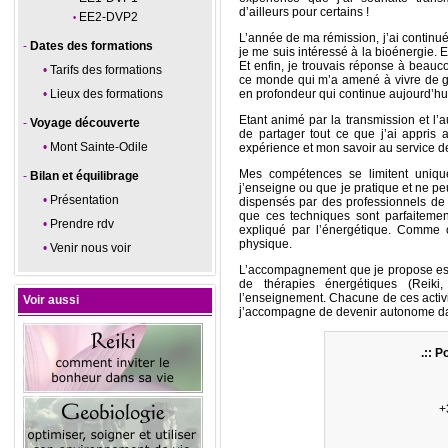
d’ailleurs pour certains !
EE2-DVP2
L’année de ma rémission, j’ai continué 
Dates des formations
je me suis intéressé à la bioénergie. E
Et enfin, je trouvais réponse à beau
Tarifs des formations
ce monde qui m’a amené à vivre de gra
Lieux des formations
en profondeur qui continue aujourd’hu
Etant animé par la transmission et l’a
Voyage découverte
de partager tout ce que j’ai appris
Mont Sainte-Odile
expérience et mon savoir au service d
Mes compétences se limitent uniqu
Bilan et équilibrage
j’enseigne ou que je pratique et ne pe
Présentation
dispensés par des professionnels de 
que ces techniques sont parfaitemen
Prendre rdv
expliqué par l’énergétique. Comme o
physique.
Venir nous voir
L’accompagnement que je propose est mul
de thérapies énergétiques (Reiki,
l’enseignement. Chacune de ces activ
Voir aussi
j’accompagne de devenir autonome dan
.:: P
+