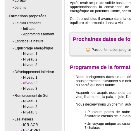
Lorette
Après avoir acquis de solide base dan
approfondissons la conscience d
Jérôme
énergétique au potentiel illimité, const
Formations proposées
Cet être qui plus il avance dans la c
équilibre et harmonie dans sa vie.
Le clair Ressenti
Initiation
Approfondissement
Prochaines dates de f
Esprit de la nature
Equilibrage energétique
Pas de formation progr
Niveau 1
Niveau 2
Niveau 3
Programme de la format
Développement intérieur
Nous partagerons dans se deuxiè
Niveau 1
nous permettant d'avancer sur not
Niveau 2
du sacré qui nous habite.
Niveau 3
Acquérir les acquis essentiels qu
Renforcement de Soi
vies, l'harmonie, la paix, le joie, 
Niveau 1
Nous découvrirons un chemin, autou
Niveau 2
• Plusieurs points de notre
Niveau 3
éclairer le chemin de la plei
Les ateliers
• Un voyage unique au cœur d
ICR-ACR
7 chakras.
EE1-DVP1