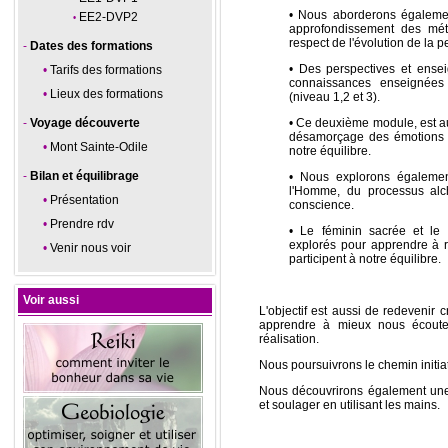
• Nous aborderons égalemen
EE2-DVP2
approfondissement des mét
respect de l'évolution de la 
Dates des formations
• Des perspectives et ense
Tarifs des formations
connaissances enseignées
Lieux des formations
(niveau 1,2 et 3).
Voyage découverte
• Ce deuxième module, est auss
désamorçage des émotions p
Mont Sainte-Odile
notre équilibre.
Bilan et équilibrage
• Nous explorons égaleme
l'Homme, du processus alch
Présentation
conscience.
Prendre rdv
• Le féminin sacrée et le
explorés pour apprendre à r
Venir nous voir
participent à notre équilibre.
Voir aussi
L'objectif est aussi de redevenir 
apprendre à mieux nous écout
réalisation.
Nous poursuivrons le chemin initi
Nous découvrirons également une 
et soulager en utilisant les mains.