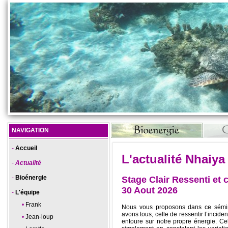
NAVIGATION
Accueil
L'actualité Nhaiya
Actualité
Bioénergie
Stage Clair Ressenti et c
30 Aout 2026
L'équipe
Frank
Nous vous proposons dans ce sémin
avons tous, celle de ressentir l’incide
Jean-loup
entoure sur notre propre énergie. Cel