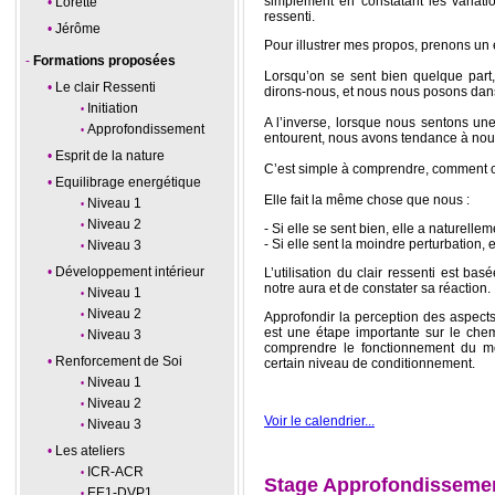
simplement en constatant les variatio
Lorette
ressenti.
Jérôme
Pour illustrer mes propos, prenons un
Formations proposées
Lorsqu’on se sent bien quelque part
Le clair Ressenti
dirons-nous, et nous nous posons dan
Initiation
A l’inverse, lorsque nous sentons un
Approfondissement
entourent, nous avons tendance à nou
Esprit de la nature
C’est simple à comprendre, comment c
Equilibrage energétique
Elle fait la même chose que nous :
Niveau 1
Niveau 2
- Si elle se sent bien, elle a naturell
- Si elle sent la moindre perturbation, e
Niveau 3
Développement intérieur
L’utilisation du clair ressenti est bas
notre aura et de constater sa réaction.
Niveau 1
Niveau 2
Approfondir la perception des aspect
est une étape importante sur le che
Niveau 3
comprendre le fonctionnement du m
Renforcement de Soi
certain niveau de conditionnement.
Niveau 1
Niveau 2
Voir le calendrier...
Niveau 3
Les ateliers
ICR-ACR
Stage Approfondissement
EE1-DVP1