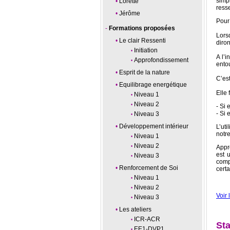
simp
Lorette
resse
Jérôme
Pour
Formations proposées
Lors
Le clair Ressenti
diro
Initiation
A l’
Approfondissement
ento
Esprit de la nature
C’es
Equilibrage energétique
Elle
Niveau 1
Niveau 2
- Si 
- Si 
Niveau 3
Développement intérieur
L’uti
notre
Niveau 1
Niveau 2
Appr
est 
Niveau 3
comp
Renforcement de Soi
cert
Niveau 1
Niveau 2
Voir 
Niveau 3
Les ateliers
ICR-ACR
Sta
EE1-DVP1