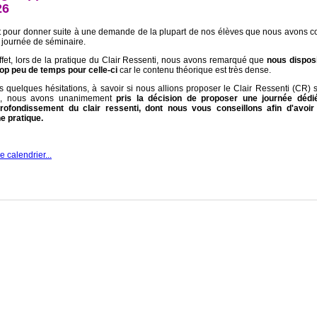
26
t pour donner suite à une demande de la plupart de nos élèves que nous avons c
e journée de séminaire.
ffet, lors de la pratique du Clair Ressenti, nous avons remarqué que
nous dispos
rop peu de temps pour celle-ci
car le contenu théorique est très dense.
s quelques hésitations, à savoir si nous allions proposer le Clair Ressenti (CR) 
s, nous avons unanimement
pris la décision de proposer une journée dédi
profondissement du clair ressenti, dont nous vous conseillons afin d'avoir
e pratique.
le calendrier...