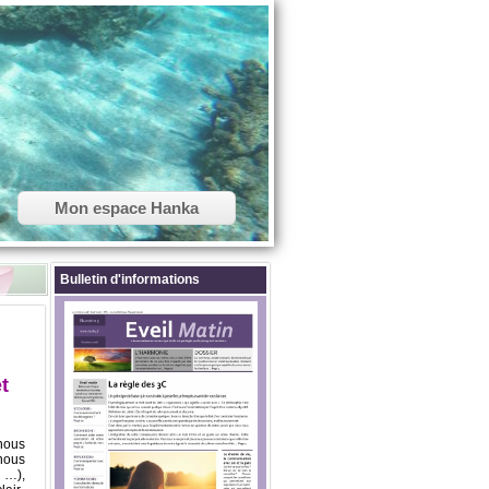
Mon espace Hanka
Bulletin d'informations
t
nous
 nous
, …),