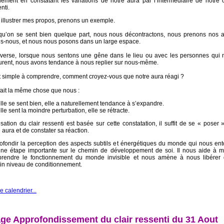
lement en constatant les variations de notre aura par l’intermédiaire de notre c
nti.
 illustrer mes propos, prenons un exemple.
qu’on se sent bien quelque part, nous nous décontractons, nous prenons nos a
ns-nous, et nous nous posons dans un large espace.
inverse, lorsque nous sentons une gêne dans le lieu ou avec les personnes qui 
urent, nous avons tendance à nous replier sur nous-même.
t simple à comprendre, comment croyez-vous que notre aura réagi ?
 fait la même chose que nous :
elle se sent bien, elle a naturellement tendance à s’expandre.
elle sent la moindre perturbation, elle se rétracte.
lisation du clair ressenti est basée sur cette constatation, il suffit de se « poser 
 aura et de constater sa réaction.
ofondir la perception des aspects subtils et énergétiques du monde qui nous en
une étape importante sur le chemin de développement de soi. Il nous aide à m
rendre le fonctionnement du monde invisible et nous amène à nous libérer 
ain niveau de conditionnement.
le calendrier...
ge Approfondissement du clair ressenti du 31 Aout