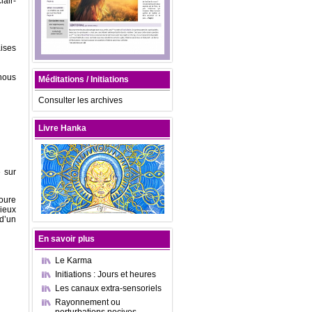
lair-
ises
nous
Méditations / Initiations
Consulter les archives
Livre Hanka
» sur
toure
ieux
d’un
En savoir plus
Le Karma
Initiations : Jours et heures
Les canaux extra-sensoriels
Rayonnement ou