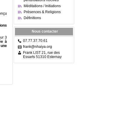
perturbations nocives
Méditations / Initiations
Présences & Religions
onçu
Définitions
ions
Nous contacter
sur 3
07.77.37.70.61
ée à
 une
frank@nhaiya.org
Frank LIST 21, rue des
Essarts 51310 Esternay