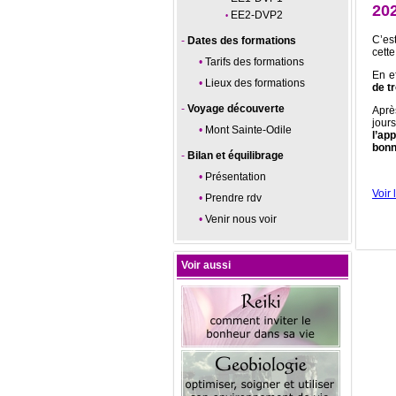
20
EE2-DVP2
C’es
Dates des formations
cett
Tarifs des formations
En e
Lieux des formations
de t
Voyage découverte
Aprè
jour
Mont Sainte-Odile
l’ap
bonn
Bilan et équilibrage
Présentation
Voir 
Prendre rdv
Venir nous voir
Voir aussi