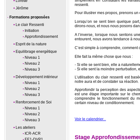
simplement en constatant les variatio
Lorette
ressenti.
Jérôme
Pour illustrer mes propos, prenons un
Formations proposées
Lorsqu’on se sent bien quelque part
Le clair Ressenti
dirons-nous, et nous nous posons dan
Initiation
A l’inverse, lorsque nous sentons un
Approfondissement
entourent, nous avons tendance à nou
Esprit de la nature
C’est simple à comprendre, comment c
Equilibrage energétique
Elle fait la même chose que nous :
Niveau 1
Niveau 2
- Si elle se sent bien, elle a naturell
- Si elle sent la moindre perturbation, e
Niveau 3
Développement intérieur
L’utilisation du clair ressenti est bas
notre aura et de constater sa réaction.
Niveau 1
Niveau 2
Approfondir la perception des aspect
est une étape importante sur le che
Niveau 3
comprendre le fonctionnement du m
Renforcement de Soi
certain niveau de conditionnement.
Niveau 1
Niveau 2
Voir le calendrier...
Niveau 3
Les ateliers
ICR-ACR
Stage Approfondissement
EE1-DVP1