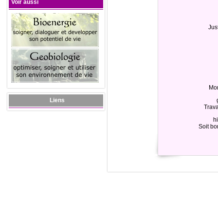
Voir aussi
Jus
Mon
Liens
Trava
hi
Soit bo