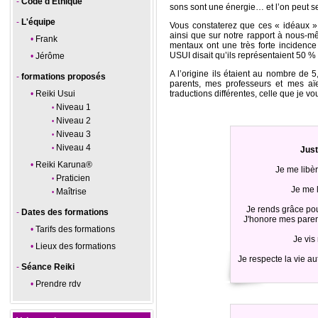
Code d'Ethique
sons sont une énergie… et l’on peut se
L'équipe
Vous constaterez que ces « idéaux » 
ainsi que sur notre rapport à nous-m
Frank
mentaux ont une très forte incidence
USUI disait qu’ils représentaient 50 %
Jérôme
A l’origine ils étaient au nombre d
formations proposés
parents, mes professeurs et mes aï
Reiki Usui
traductions différentes, celle que je 
Niveau 1
Niveau 2
Niveau 3
Niveau 4
Just
Reiki Karuna®
Je me libèr
Praticien
Je me l
Maîtrise
Je rends grâce po
Dates des formations
J'honore mes paren
Tarifs des formations
Je vis
Lieux des formations
Je respecte la vie au
Séance Reiki
Prendre rdv