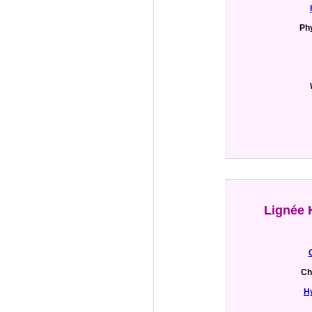
Phy
Lignée 
Ch
H