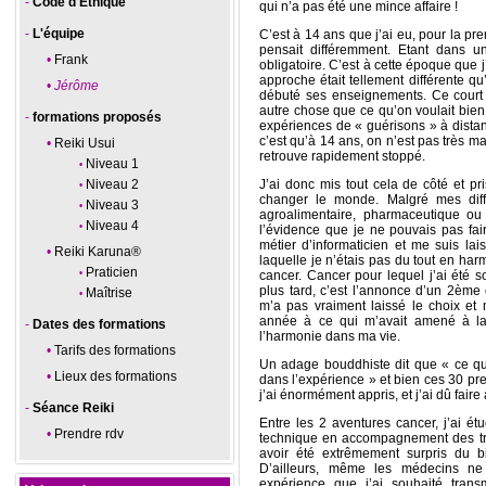
Code d'Ethique
qui n’a pas été une mince affaire !
L'équipe
C’est à 14 ans que j’ai eu, pour la pr
pensait différemment. Etant dans un
Frank
obligatoire. C’est à cette époque que j’
approche était tellement différente qu’
Jérôme
débuté ses enseignements. Ce court d
autre chose que ce qu’on voulait bien
formations proposés
expériences de « guérisons » à distan
c’est qu’à 14 ans, on n’est pas très ma
Reiki Usui
retrouve rapidement stoppé.
Niveau 1
Niveau 2
J’ai donc mis tout cela de côté et 
changer le monde. Malgré mes diff
Niveau 3
agroalimentaire, pharmaceutique ou
Niveau 4
l’évidence que je ne pouvais pas fai
métier d’informaticien et me suis la
Reiki Karuna®
laquelle je n’étais pas du tout en ha
Praticien
cancer. Cancer pour lequel j’ai été s
plus tard, c’est l’annonce d’un 2ème
Maîtrise
m’a pas vraiment laissé le choix et
année à ce qui m’avait amené à la 
Dates des formations
l’harmonie dans ma vie.
Tarifs des formations
Un adage bouddhiste dit que « ce qu
Lieux des formations
dans l’expérience » et bien ces 30 pre
j’ai énormément appris, et j’ai dû faire à
Séance Reiki
Entre les 2 aventures cancer, j’ai ét
Prendre rdv
technique en accompagnement des tra
avoir été extrêmement surpris du bi
D’ailleurs, même les médecins ne 
expérience que j’ai souhaité trans