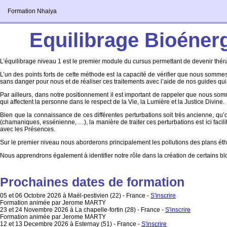
Formation Nhaiya
Equilibrage Bioéner
L’équilibrage niveau 1 est le premier module du cursus permettant de devenir thé
L’un des points forts de cette méthode est la capacité de vérifier que nous sommes a
sans danger pour nous et de réaliser ces traitements avec l’aide de nos guides qui
Par ailleurs, dans notre positionnement il est important de rappeler que nous somm
qui affectent la personne dans le respect de la Vie, la Lumière et la Justice Divine.
Bien que la connaissance de ces différentes perturbations soit très ancienne, qu
(chamaniques, essénienne, …), la manière de traiter ces perturbations est ici facilit
avec les Présences.
Sur le premier niveau nous aborderons principalement les pollutions des plans éth
Nous apprendrons également à identifier notre rôle dans la création de certains blo
Prochaines dates de formation
05 et 06 Octobre 2026 à Maël-pestivien (22) - France
-
S'inscrire
Formation animée par Jerome MARTY
23 et 24 Novembre 2026 à La chapelle-fortin (28) - France
-
S'inscrire
Formation animée par Jerome MARTY
12 et 13 Decembre 2026 à Esternay (51) - France
-
S'inscrire