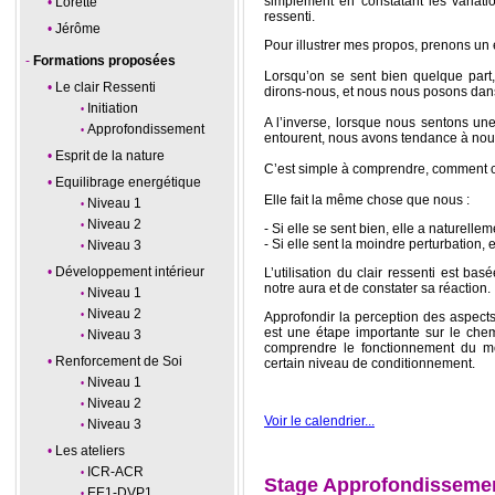
simplement en constatant les variatio
Lorette
ressenti.
Jérôme
Pour illustrer mes propos, prenons un
Formations proposées
Lorsqu’on se sent bien quelque part
Le clair Ressenti
dirons-nous, et nous nous posons dan
Initiation
A l’inverse, lorsque nous sentons un
Approfondissement
entourent, nous avons tendance à nou
Esprit de la nature
C’est simple à comprendre, comment c
Equilibrage energétique
Elle fait la même chose que nous :
Niveau 1
Niveau 2
- Si elle se sent bien, elle a naturell
- Si elle sent la moindre perturbation, e
Niveau 3
Développement intérieur
L’utilisation du clair ressenti est bas
notre aura et de constater sa réaction.
Niveau 1
Niveau 2
Approfondir la perception des aspect
est une étape importante sur le che
Niveau 3
comprendre le fonctionnement du m
Renforcement de Soi
certain niveau de conditionnement.
Niveau 1
Niveau 2
Voir le calendrier...
Niveau 3
Les ateliers
ICR-ACR
Stage Approfondissement
EE1-DVP1