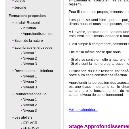
simplement en constatant les variatio
Lorette
ressenti.
Jérôme
Pour illustrer mes propos, prenons un
Formations proposées
Lorsqu’on se sent bien quelque part
Le clair Ressenti
dirons-nous, et nous nous posons dan
Initiation
A l’inverse, lorsque nous sentons un
Approfondissement
entourent, nous avons tendance à nou
Esprit de la nature
C’est simple à comprendre, comment c
Equilibrage energétique
Elle fait la même chose que nous :
Niveau 1
Niveau 2
- Si elle se sent bien, elle a naturell
- Si elle sent la moindre perturbation, e
Niveau 3
Développement intérieur
L’utilisation du clair ressenti est bas
notre aura et de constater sa réaction.
Niveau 1
Niveau 2
Approfondir la perception des aspect
est une étape importante sur le che
Niveau 3
comprendre le fonctionnement du m
Renforcement de Soi
certain niveau de conditionnement.
Niveau 1
Niveau 2
Voir le calendrier...
Niveau 3
Les ateliers
ICR-ACR
Stage Approfondissement
EE1-DVP1