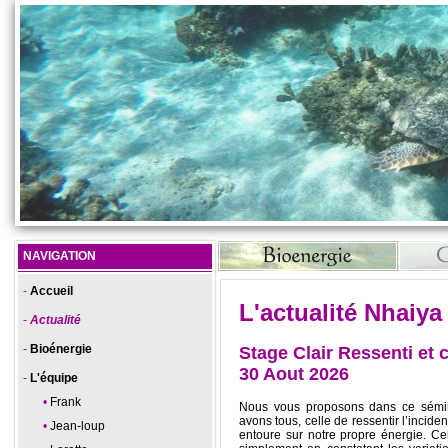
NAVIGATION
Accueil
L'actualité Nhaiya
Actualité
Bioénergie
Stage Clair Ressenti et c
30 Aout 2026
L'équipe
Frank
Nous vous proposons dans ce sémin
avons tous, celle de ressentir l’incide
Jean-loup
entoure sur notre propre énergie. Cel