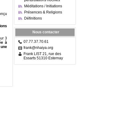
perturbations nocives
Méditations / Initiations
Présences & Religions
onçu
Définitions
ions
Nous contacter
sur 3
07.77.37.70.61
ée à
 une
frank@nhaiya.org
Frank LIST 21, rue des
Essarts 51310 Esternay