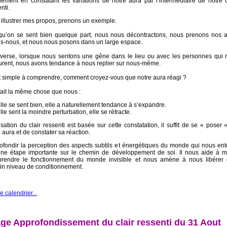
lement en constatant les variations de notre aura par l’intermédiaire de notre c
nti.
 illustrer mes propos, prenons un exemple.
qu’on se sent bien quelque part, nous nous décontractons, nous prenons nos a
ns-nous, et nous nous posons dans un large espace.
inverse, lorsque nous sentons une gêne dans le lieu ou avec les personnes qui 
urent, nous avons tendance à nous replier sur nous-même.
t simple à comprendre, comment croyez-vous que notre aura réagi ?
 fait la même chose que nous :
elle se sent bien, elle a naturellement tendance à s’expandre.
elle sent la moindre perturbation, elle se rétracte.
lisation du clair ressenti est basée sur cette constatation, il suffit de se « poser 
 aura et de constater sa réaction.
ofondir la perception des aspects subtils et énergétiques du monde qui nous en
une étape importante sur le chemin de développement de soi. Il nous aide à m
rendre le fonctionnement du monde invisible et nous amène à nous libérer 
ain niveau de conditionnement.
le calendrier...
ge Approfondissement du clair ressenti du 31 Aout