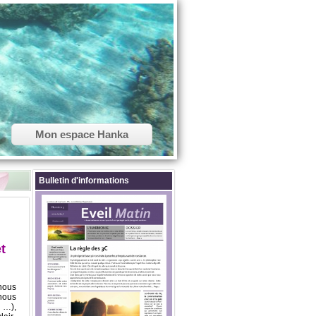
Mon espace Hanka
Bulletin d'informations
t
nous
 nous
, …),