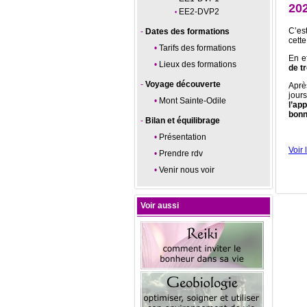
20
EE2-DVP2
C’es
Dates des formations
cett
Tarifs des formations
En e
Lieux des formations
de t
Voyage découverte
Aprè
jour
Mont Sainte-Odile
l’ap
bonn
Bilan et équilibrage
Présentation
Voir 
Prendre rdv
Venir nous voir
Voir aussi