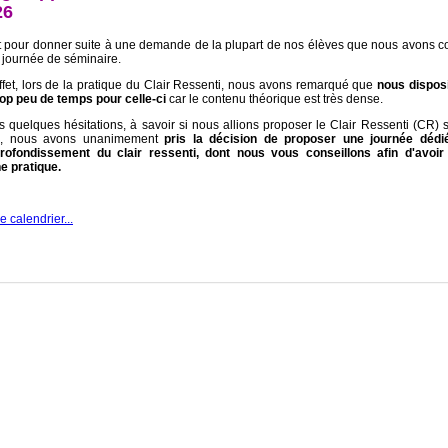
26
t pour donner suite à une demande de la plupart de nos élèves que nous avons c
e journée de séminaire.
ffet, lors de la pratique du Clair Ressenti, nous avons remarqué que
nous dispos
rop peu de temps pour celle-ci
car le contenu théorique est très dense.
s quelques hésitations, à savoir si nous allions proposer le Clair Ressenti (CR) 
s, nous avons unanimement
pris la décision de proposer une journée dédi
profondissement du clair ressenti, dont nous vous conseillons afin d'avoir
e pratique.
le calendrier...