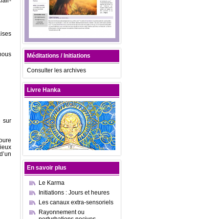
lair-
ises
nous
Méditations / Initiations
Consulter les archives
Livre Hanka
» sur
toure
ieux
d’un
En savoir plus
Le Karma
Initiations : Jours et heures
Les canaux extra-sensoriels
Rayonnement ou