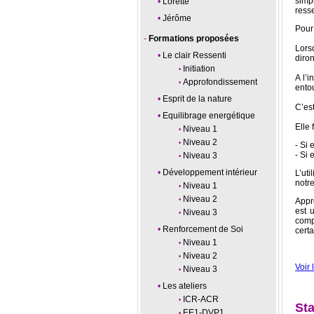
simp
Lorette
resse
Jérôme
Pour
Formations proposées
Lors
Le clair Ressenti
diro
Initiation
A l’
Approfondissement
ento
Esprit de la nature
C’es
Equilibrage energétique
Elle
Niveau 1
Niveau 2
- Si 
- Si 
Niveau 3
Développement intérieur
L’uti
notre
Niveau 1
Niveau 2
Appr
est 
Niveau 3
comp
Renforcement de Soi
cert
Niveau 1
Niveau 2
Voir 
Niveau 3
Les ateliers
ICR-ACR
Sta
EE1-DVP1