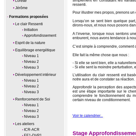
simplement en constatant les variatio
Lorette
ressenti.
Jérôme
Pour illustrer mes propos, prenons un
Formations proposées
Lorsqu’on se sent bien quelque part
Le clair Ressenti
dirons-nous, et nous nous posons dan
Initiation
A l’inverse, lorsque nous sentons un
Approfondissement
entourent, nous avons tendance à nou
Esprit de la nature
C’est simple à comprendre, comment c
Equilibrage energétique
Elle fait la même chose que nous :
Niveau 1
Niveau 2
- Si elle se sent bien, elle a naturell
- Si elle sent la moindre perturbation, e
Niveau 3
Développement intérieur
L’utilisation du clair ressenti est bas
notre aura et de constater sa réaction.
Niveau 1
Niveau 2
Approfondir la perception des aspect
est une étape importante sur le che
Niveau 3
comprendre le fonctionnement du m
Renforcement de Soi
certain niveau de conditionnement.
Niveau 1
Niveau 2
Voir le calendrier...
Niveau 3
Les ateliers
ICR-ACR
Stage Approfondissement
EE1-DVP1