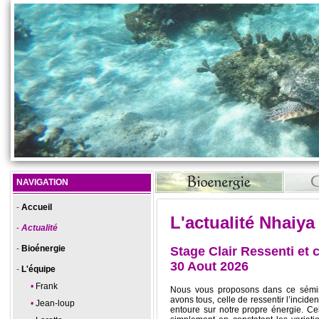
NAVIGATION
Accueil
L'actualité Nhaiya
Actualité
Bioénergie
Stage Clair Ressenti et c
30 Aout 2026
L'équipe
Frank
Nous vous proposons dans ce sémin
avons tous, celle de ressentir l’incide
Jean-loup
entoure sur notre propre énergie. Cel