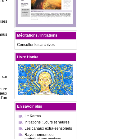
lair-
ises
nous
Méditations / Initiations
Consulter les archives
Livre Hanka
» sur
toure
ieux
d’un
En savoir plus
Le Karma
Initiations : Jours et heures
Les canaux extra-sensoriels
Rayonnement ou