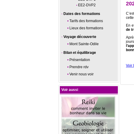
20
EE2-DVP2
C’es
Dates des formations
cett
Tarifs des formations
En e
Lieux des formations
de t
Voyage découverte
Aprè
jour
Mont Sainte-Odile
l’ap
bonn
Bilan et équilibrage
Présentation
Voir 
Prendre rdv
Venir nous voir
Voir aussi