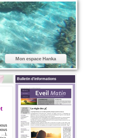
Mon espace Hanka
Bulletin d'informations
t
nous
 nous
, …),