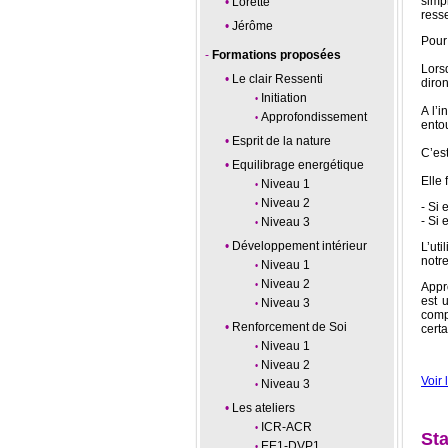
simp
Lorette
resse
Jérôme
Pour
Formations proposées
Lors
Le clair Ressenti
diro
Initiation
A l’
Approfondissement
ento
Esprit de la nature
C’es
Equilibrage energétique
Elle
Niveau 1
Niveau 2
- Si 
- Si 
Niveau 3
Développement intérieur
L’uti
notre
Niveau 1
Niveau 2
Appr
est 
Niveau 3
comp
Renforcement de Soi
cert
Niveau 1
Niveau 2
Voir 
Niveau 3
Les ateliers
ICR-ACR
Sta
EE1-DVP1