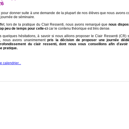
26
t pour donner suite à une demande de la plupart de nos élèves que nous avons c
e journée de séminaire.
ffet, lors de la pratique du Clair Ressenti, nous avons remarqué que
nous dispos
rop peu de temps pour celle-ci
car le contenu théorique est très dense.
s quelques hésitations, à savoir si nous allions proposer le Clair Ressenti (CR) 
s, nous avons unanimement
pris la décision de proposer une journée dédi
profondissement du clair ressenti, dont nous vous conseillons afin d'avoir
e pratique.
le calendrier...