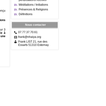
perturbations nocives
Méditations / Initiations
Présences & Religions
onçu
Définitions
ions
Nous contacter
sur 3
07.77.37.70.61
ée à
 une
frank@nhaiya.org
Frank LIST 21, rue des
Essarts 51310 Esternay