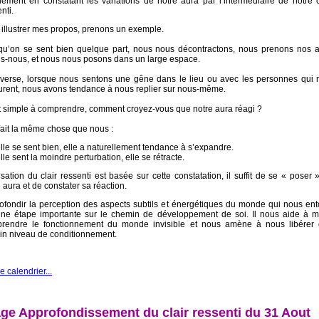
lement en constatant les variations de notre aura par l’intermédiaire de notre c
nti.
 illustrer mes propos, prenons un exemple.
qu’on se sent bien quelque part, nous nous décontractons, nous prenons nos a
ns-nous, et nous nous posons dans un large espace.
inverse, lorsque nous sentons une gêne dans le lieu ou avec les personnes qui 
urent, nous avons tendance à nous replier sur nous-même.
t simple à comprendre, comment croyez-vous que notre aura réagi ?
 fait la même chose que nous :
elle se sent bien, elle a naturellement tendance à s’expandre.
elle sent la moindre perturbation, elle se rétracte.
lisation du clair ressenti est basée sur cette constatation, il suffit de se « poser 
 aura et de constater sa réaction.
ofondir la perception des aspects subtils et énergétiques du monde qui nous en
une étape importante sur le chemin de développement de soi. Il nous aide à m
rendre le fonctionnement du monde invisible et nous amène à nous libérer 
ain niveau de conditionnement.
le calendrier...
ge Approfondissement du clair ressenti du 31 Aout