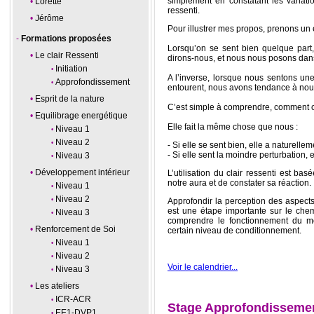
simplement en constatant les variatio
Lorette
ressenti.
Jérôme
Pour illustrer mes propos, prenons un
Formations proposées
Lorsqu’on se sent bien quelque part
Le clair Ressenti
dirons-nous, et nous nous posons dan
Initiation
A l’inverse, lorsque nous sentons un
Approfondissement
entourent, nous avons tendance à nou
Esprit de la nature
C’est simple à comprendre, comment c
Equilibrage energétique
Elle fait la même chose que nous :
Niveau 1
Niveau 2
- Si elle se sent bien, elle a naturell
- Si elle sent la moindre perturbation, e
Niveau 3
Développement intérieur
L’utilisation du clair ressenti est bas
notre aura et de constater sa réaction.
Niveau 1
Niveau 2
Approfondir la perception des aspect
est une étape importante sur le che
Niveau 3
comprendre le fonctionnement du m
Renforcement de Soi
certain niveau de conditionnement.
Niveau 1
Niveau 2
Voir le calendrier...
Niveau 3
Les ateliers
ICR-ACR
Stage Approfondissement
EE1-DVP1