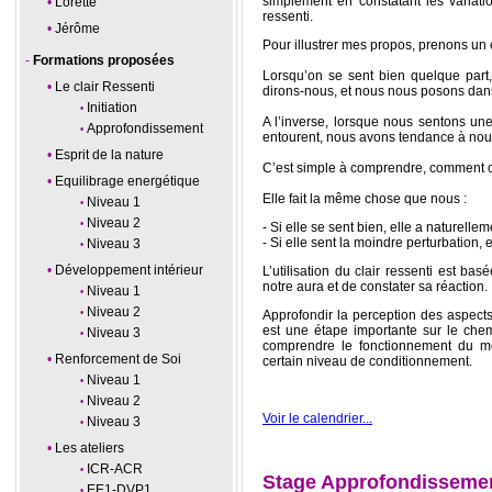
simplement en constatant les variatio
Lorette
ressenti.
Jérôme
Pour illustrer mes propos, prenons un
Formations proposées
Lorsqu’on se sent bien quelque part
Le clair Ressenti
dirons-nous, et nous nous posons dan
Initiation
A l’inverse, lorsque nous sentons un
Approfondissement
entourent, nous avons tendance à nou
Esprit de la nature
C’est simple à comprendre, comment c
Equilibrage energétique
Elle fait la même chose que nous :
Niveau 1
Niveau 2
- Si elle se sent bien, elle a naturell
- Si elle sent la moindre perturbation, e
Niveau 3
Développement intérieur
L’utilisation du clair ressenti est bas
notre aura et de constater sa réaction.
Niveau 1
Niveau 2
Approfondir la perception des aspect
est une étape importante sur le che
Niveau 3
comprendre le fonctionnement du m
Renforcement de Soi
certain niveau de conditionnement.
Niveau 1
Niveau 2
Voir le calendrier...
Niveau 3
Les ateliers
ICR-ACR
Stage Approfondissement
EE1-DVP1