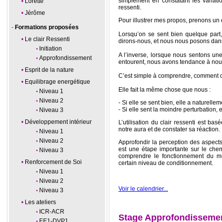
simplement en constatant les variatio
Lorette
ressenti.
Jérôme
Pour illustrer mes propos, prenons un
Formations proposées
Lorsqu’on se sent bien quelque part
Le clair Ressenti
dirons-nous, et nous nous posons dan
Initiation
A l’inverse, lorsque nous sentons un
Approfondissement
entourent, nous avons tendance à nou
Esprit de la nature
C’est simple à comprendre, comment c
Equilibrage energétique
Elle fait la même chose que nous :
Niveau 1
Niveau 2
- Si elle se sent bien, elle a naturell
- Si elle sent la moindre perturbation, e
Niveau 3
Développement intérieur
L’utilisation du clair ressenti est bas
notre aura et de constater sa réaction.
Niveau 1
Niveau 2
Approfondir la perception des aspect
est une étape importante sur le che
Niveau 3
comprendre le fonctionnement du m
Renforcement de Soi
certain niveau de conditionnement.
Niveau 1
Niveau 2
Voir le calendrier...
Niveau 3
Les ateliers
ICR-ACR
Stage Approfondissement
EE1-DVP1