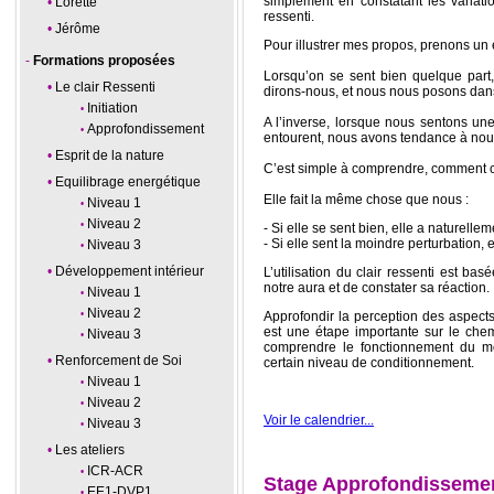
simplement en constatant les variatio
Lorette
ressenti.
Jérôme
Pour illustrer mes propos, prenons un
Formations proposées
Lorsqu’on se sent bien quelque part
Le clair Ressenti
dirons-nous, et nous nous posons dan
Initiation
A l’inverse, lorsque nous sentons un
Approfondissement
entourent, nous avons tendance à nou
Esprit de la nature
C’est simple à comprendre, comment c
Equilibrage energétique
Elle fait la même chose que nous :
Niveau 1
Niveau 2
- Si elle se sent bien, elle a naturell
- Si elle sent la moindre perturbation, e
Niveau 3
Développement intérieur
L’utilisation du clair ressenti est bas
notre aura et de constater sa réaction.
Niveau 1
Niveau 2
Approfondir la perception des aspect
est une étape importante sur le che
Niveau 3
comprendre le fonctionnement du m
Renforcement de Soi
certain niveau de conditionnement.
Niveau 1
Niveau 2
Voir le calendrier...
Niveau 3
Les ateliers
ICR-ACR
Stage Approfondissement
EE1-DVP1