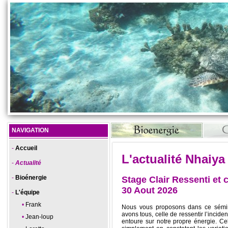
NAVIGATION
Accueil
L'actualité Nhaiya
Actualité
Bioénergie
Stage Clair Ressenti et c
30 Aout 2026
L'équipe
Frank
Nous vous proposons dans ce sémin
avons tous, celle de ressentir l’incide
Jean-loup
entoure sur notre propre énergie. Cel