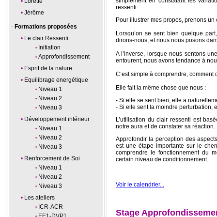
simplement en constatant les variatio
Lorette
ressenti.
Jérôme
Pour illustrer mes propos, prenons un
Formations proposées
Lorsqu’on se sent bien quelque part
Le clair Ressenti
dirons-nous, et nous nous posons dan
Initiation
A l’inverse, lorsque nous sentons un
Approfondissement
entourent, nous avons tendance à nou
Esprit de la nature
C’est simple à comprendre, comment c
Equilibrage energétique
Elle fait la même chose que nous :
Niveau 1
Niveau 2
- Si elle se sent bien, elle a naturell
- Si elle sent la moindre perturbation, e
Niveau 3
Développement intérieur
L’utilisation du clair ressenti est bas
notre aura et de constater sa réaction.
Niveau 1
Niveau 2
Approfondir la perception des aspect
est une étape importante sur le che
Niveau 3
comprendre le fonctionnement du m
Renforcement de Soi
certain niveau de conditionnement.
Niveau 1
Niveau 2
Voir le calendrier...
Niveau 3
Les ateliers
ICR-ACR
Stage Approfondissement
EE1-DVP1