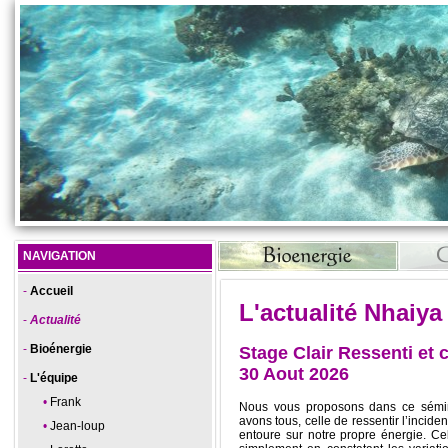
NAVIGATION
Accueil
L'actualité Nhaiya
Actualité
Bioénergie
Stage Clair Ressenti et c
30 Aout 2026
L'équipe
Frank
Nous vous proposons dans ce sémin
avons tous, celle de ressentir l’incide
Jean-loup
entoure sur notre propre énergie. Cel